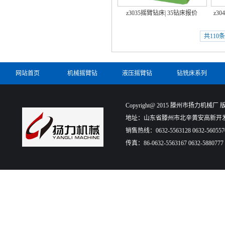
z3035摇臂钻床| 35钻床报价
z3
共110条
网站首页
机械摇臂钻
液压摇臂钻
钻铣床系列
Copyright@ 2015 滕州市扬力机械厂 版权所有
地址：山东省滕州市北辛黄安高新开发
销售热线：0632-5563128 0632-560557
传真：86-0632-5563167 0632-5880777