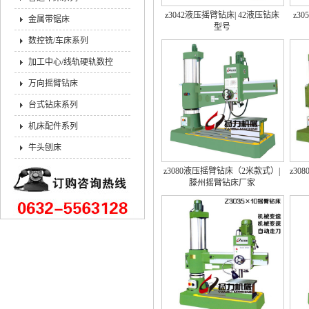
z3042液压摇臂钻床| 42液压钻床
z3
金属带锯床
型号
数控铣/车床系列
加工中心/线轨硬轨数控
万向摇臂钻床
台式钻床系列
机床配件系列
牛头刨床
z3080液压摇臂钻床（2米款式）|
z30
滕州摇臂钻床厂家